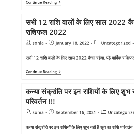
सूर्य
Continue Reading
कन्या
राशि
में
सभी 12 राशि वालों के लिए साल 2022 कैसा र
17
सितंबर
राशिफल 2022
से,
कन्या
सहित
Post
Post
Post
sonia
January 18, 2022
Uncategorized
इन
author:
published:
category:
5
राशियों
सभी 12 राशि वालों के लिए साल 2022 कैसा रहेगा, पढ़ें वार्षिक राश
को
लाभ,
चमकेगा
सभी
Continue Reading
करियर
12
!!
राशि
वालों
कन्या संक्रांति पर इन राशियों के लिए शुभ नह
के
लिए
परिवर्तन !!!
साल
2022
कैसा
Post
Post
Post
sonia
September 16, 2021
Uncategoriz
रहेगा,
author:
published:
category:
पढ़ें
वार्षिक
कन्या संक्रांति पर इन राशियों के लिए शुभ नहीं है सूर्य का राशि परिवर्तन 
राशिफल
2022