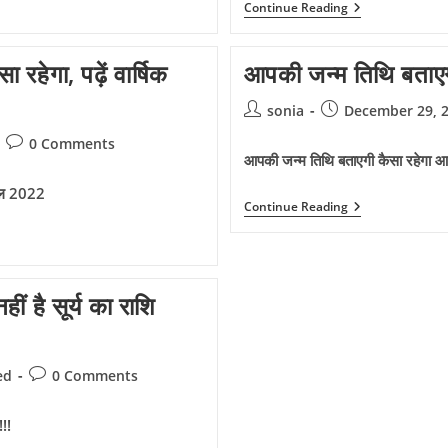
16
Continue Reading
मई
के
दिन
हेगा, पढ़ें वार्षिक
आपकी जन्म तिथि बताए
लगेगा
साल
का
Post
Post
sonia
December 29, 
पहला
author:
published:
चंद्र
Post
0 Comments
ग्रहण,
आपकी जन्म तिथि बताएगी कैसा रहेगा 
comments:
इन
राशि
िफल 2022
के
आपकी
Continue Reading
जातकों
जन्म
को
तिथि
मिलेगी
बताएगी
अपार
कैसा
सफलता
रहेगा
!!
ीं है सूर्य का राशि
आपका
साल
Post
ed
0 Comments
comments:
!!!