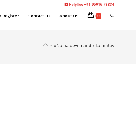
Helpline +91-95016-78834
Toggle
/ Register
Contact Us
About US
0
website
search
>
#Naina devi mandir ka mhtav