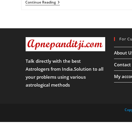
कौन
Continue Reading
है
श्री
माता
नैना
देवी
जी?
कहा
For C
है
इनका
मंदिर
About U
क्यों
मन
Talk directly with the best
जाता
Contact
है
Astrologers from India.Solution to all
इनको
My acco
your problems using various
इतना
पूजनीय,
astrological methods
जाने
सारे
जानकरी!!
Copy