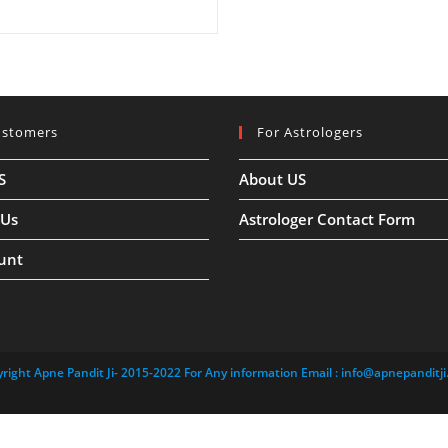
ustomers
For Astrologers
S
About US
 Us
Astrologer Contact Form
unt
right Apne Pandit Ji- 2015-2022 For Any information Email :
info@apnepanditji