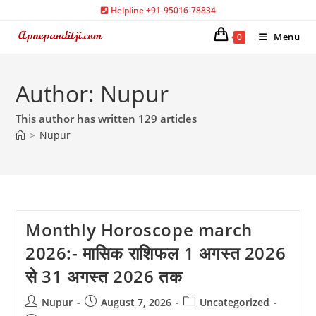
Skip
Helpline +91-95016-78834
to
Menu
0
content
Author:
Nupur
This author has written 129 articles
>
Nupur
Monthly Horoscope march
2026:- मासिक राशिफल 1 अगस्त 2026
से 31 अगस्त 2026 तक
Post
Post
Post
Nupur
August 7, 2026
Uncategorized