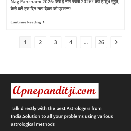
की
Nag Panchami 2026: कब है नाग पंचमी 2026? क्या है शुभ मुहूर्त,
पूजा
कैसे करें इस दिन नाग देवता को प्रसन्न!
और
दान
का
Nag
Continue Reading
महत्व!!
Panchami
2026:
कब
है
1
2
3
4
…
26
Go to t
नाग
पंचमी
2026?
क्या
है
शुभ
मुहूर्त,
कैसे
करें
इस
दिन
नाग
देवता
को
Talk directly with the best Astrologers from
प्रसन्न!
India.Solution to all your problems using various
astrological methods