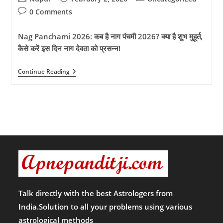
author:
published:
category:
Post
0 Comments
comments:
Nag Panchami 2026: कब है नाग पंचमी 2026? क्या है शुभ मुहूर्त,
कैसे करें इस दिन नाग देवता को प्रसन्न!
Nag
Continue Reading
Panchami
2026:
कब
है
नाग
पंचमी
2026?
क्या
है
शुभ
मुहूर्त,
कैसे
करें
इस
दिन
Talk directly with the best Astrologers from
नाग
India.Solution to all your problems using various
देवता
को
astrological methods
प्रसन्न!