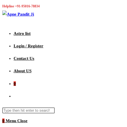
Skip
Helpline +91-95016-78834
to
content
Astro list
Login / Register
Contact Us
About US
0
Toggle
website
Search
Press
this
Escape
0
Menu
search
Close
website
to