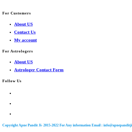
कब
Talk directly with the best Astrologers from India.Solution to all 
है?
For Customers
कैसे
About US
करें
Contact Us
पूजन,क्या
My account
है
मोहिनी
For Astrologers
एकादशी
About US
की
Astrologer Contact Form
कथा
और
Follow Us
इस
Opens
दिन
in
Opens
कौन
a
in
Opens
से
new
a
in
उपाय
tab
Copyright Apne Pandit Ji- 2015-2022 For Any information Email :
info@apnepanditj
new
a
करें