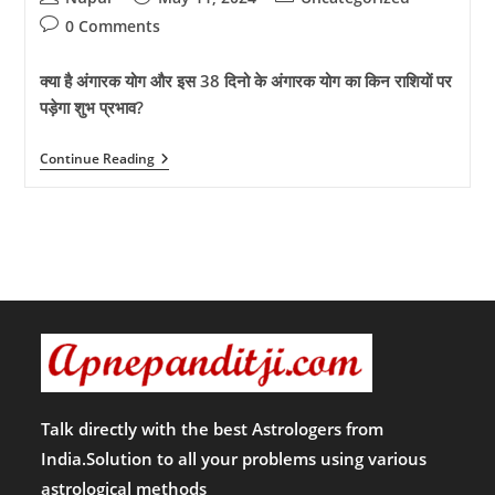
author:
published:
category:
Post
0 Comments
comments:
क्या है अंगारक योग और इस 38 दिनो के अंगारक योग का किन राशियों पर
पड़ेगा शुभ प्रभाव?
क्या
Continue Reading
है
अंगारक
योग
और
इस
38
दिनो
के
अंगारक
योग
का
किन
राशियों
पर
पड़ेगा
Talk directly with the best Astrologers from
शुभ
India.Solution to all your problems using various
प्रभाव?
astrological methods