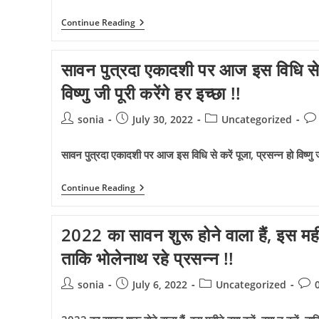
जाने
Continue Reading
शिव
जी
और
सावन पुत्रदा एकादशी पर आज इस विधि से क
माँ
पार्वती
विष्णु जी पूरी करेंगे हर इच्छा !!
का
स्वरूप
उनके
Post
Post
Post
Pos
sonia
July 30, 2022
Uncategorized
अटूट
author:
published:
category:
co
प्रेम
की
सावन पुत्रदा एकादशी पर आज इस विधि से करें पूजा, प्रसन्न हो विष्णु जी 
कथा,
जल्दी
विवाह
सावन
Continue Reading
करवाने
पुत्रदा
के
एकादशी
लिए
पर
शिव
2022 का सावन शुरू होने वाला हैं, इस महीने
आज
जी
इस
से
ताकि भोलेनाथ रहे प्रसन्न !!
विधि
जुड़ें
से
अचुक
करें
Post
Post
Post
Post
sonia
July 6, 2022
उपाय!!
Uncategorized
पूजा,
author:
published:
category:
com
प्रसन्न
हो