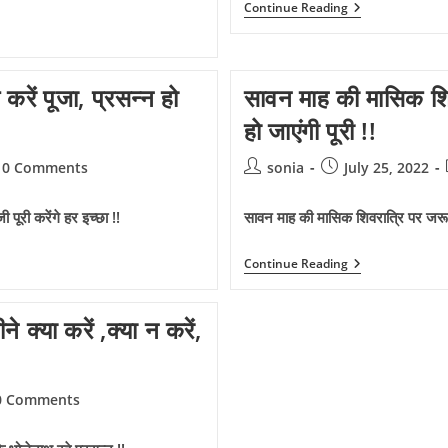
सोमवार
Continue Reading
व्रत
करने
से
मिलते
हैं
रें पूजा, प्रसन्न हो
सावन माह की मासिक शिवर
ये
5
हो जाएंगी पूरी !!
लाभ,
होता
t
Post
Post
0 Comments
sonia
July 25, 2022
है
जीवन-
mments:
author:
published:
मृत्यु
के
पूरी करेंगे हर इच्छा !!
सावन माह की मासिक शिवरात्रि पर जरूर क
चक्र
से
छुटकारा
सावन
Continue Reading
!!
माह
की
मासिक
 क्या करें ,क्या न करें,
शिवरात्रि
पर
जरूर
करें
ये
0 Comments
उपाय,
ments:
सभी
इच्छाएं