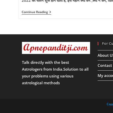
2022 का सावन शुरू होने वाला हैं, इस महीने क्या करें ,क्या न करें, ताक
विष्णु
जी
पूरी
2022
Continue Reading
करेंगे
का
हर
सावन
इच्छा
शुरू
!!
होने
वाला
हैं,
इस
For C
महीने
क्या
करें
About U
,क्या
न
Talk directly with the best
करें,
Contact
ताकि
Astrologers from India.Solution to all
भोलेनाथ
My acco
your problems using various
रहे
प्रसन्न
astrological methods
!!
Copy