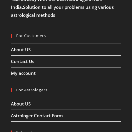
वृश्चिक
India.Solution to all your problems using various
संक्रांति
से
astrological methods
जुड़ी
सारी
जानकारी!
For Customers
About US
Contact Us
My account
For Astrologers
About US
Astrologer Contact Form