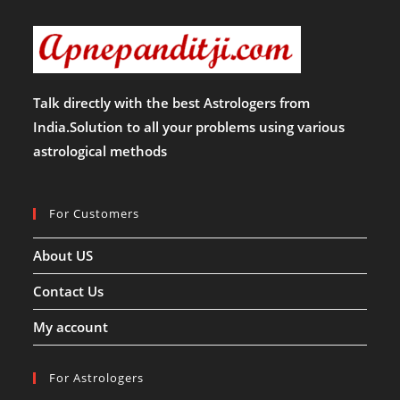
Talk directly with the best Astrologers from
India.Solution to all your problems using various
astrological methods
For Customers
About US
Contact Us
My account
For Astrologers