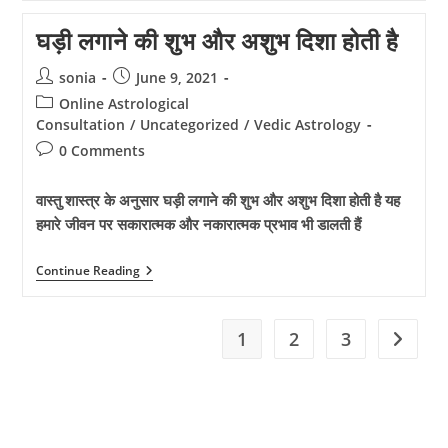
के
अनुसार
घड़ी लगाने की शुभ और अशुभ दिशा होती है
दक्षिण
पूर्व
दिशा
Post
Post
sonia
June 9, 2021
में
author:
published:
Post
रसोईघर
Online Astrological
क्यों
category:
Consultation
/
Uncategorized
/
Vedic Astrology
होना
Post
0 Comments
चाहिए
??
comments:
वास्तु शास्त्र के अनुसार घड़ी लगाने की शुभ और अशुभ दिशा होती है यह
हमारे जीवन पर सकारात्मक और नकारात्मक प्रभाव भी डालती हैं
घड़ी
Continue Reading
लगाने
की
शुभ
और
1
2
3
Go to t
अशुभ
दिशा
होती
है