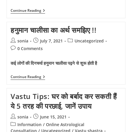
कैसे
Continue Reading
करें
रूद्र
अभिषेक
हनुमान चालीसा का अर्थ समझिए !!
!!
Post
Post
Post
sonia
July 7, 2021
Uncategorized
author:
published:
category:
Post
0 Comments
comments:
कई लोगों की दिनचर्या हनुमान चालीसा पढ़ने से शुरू होती है
हनुमान
Continue Reading
चालीसा
का
अर्थ
Vastu Tips: घर को बर्बाद कर सकती हैं
समझिए
!!
ये 5 तरह की परछाई, जानें उपाय
Post
Post
sonia
June 15, 2021
author:
published:
Post
Information
/
Online Astrological
category:
Consultation
/
Uncategorized
/
Vastu shastra