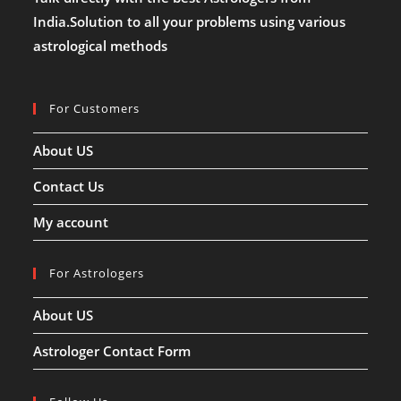
एकादशी
India.Solution to all your problems using various
की
कथा,
astrological methods
वरुथिनी
एकादशी
के
लाभ!!
For Customers
About US
Contact Us
My account
For Astrologers
About US
Astrologer Contact Form