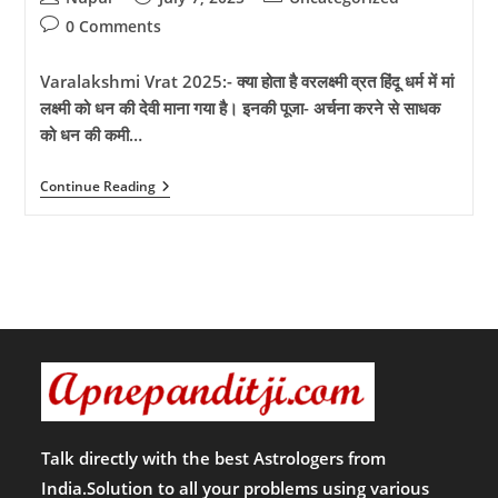
author:
published:
category:
Post
0 Comments
comments:
Varalakshmi Vrat 2025:- क्या होता है वरलक्ष्मी व्रत हिंदू धर्म में मां
लक्ष्मी को धन की देवी माना गया है। इनकी पूजा- अर्चना करने से साधक
को धन की कमी…
Varalakshmi
Continue Reading
Vrat
2025:-
वरलक्ष्मी
व्रत
साल
2025
में
कब
है?
जाने
कौन
है
माँ
वरलक्ष्मी,मुहूर्त,पूजन
विधि
Talk directly with the best Astrologers from
और
India.Solution to all your problems using various
कथा!!