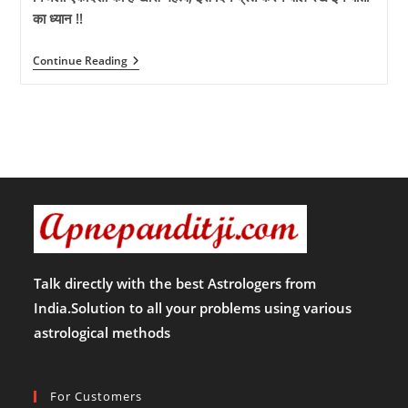
का ध्यान !!
निर्जला
Continue Reading
एकादशी
का
है
खास
महत्व,
इस
दिन
व्रत
करने
वाले
रखे
इन
बातों
का
ध्यान
Talk directly with the best Astrologers from
!!
India.Solution to all your problems using various
astrological methods
For Customers