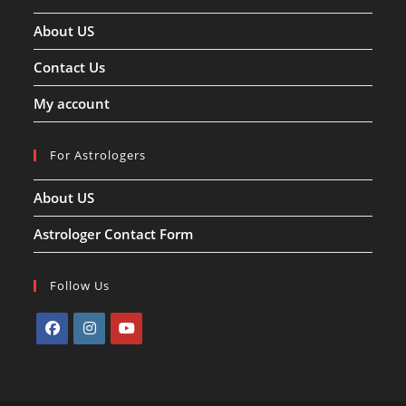
About US
Contact Us
My account
For Astrologers
About US
Astrologer Contact Form
Follow Us
Opens
Opens
Opens
in
in
in
a
a
a