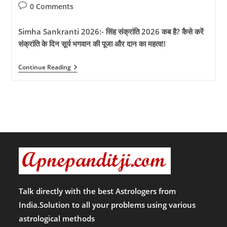
author:
published:
category:
Post
0 Comments
comments:
Simha Sankranti 2026:- सिंह संक्रांति 2026 कब है? कैसे करें
संक्रांति के दिन सूर्य भगवान की पूजा और दान का महत्व!!
Simha
Continue Reading
Sankranti
2026:-
सिंह
संक्रांति
2026
कब
है?
कैसे
करें
संक्रांति
के
दिन
सूर्य
भगवान
की
Talk directly with the best Astrologers from
पूजा
India.Solution to all your problems using various
और
दान
astrological methods
का