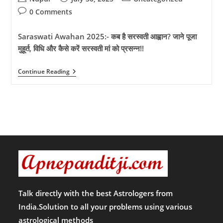
author:
published:
category:
Post
0 Comments
comments:
Saraswati Awahan 2025:- कब है सरस्वती आह्वान? जाने पूजा
मुहूर्त, विधि और कैसे करें सरस्वती मां को प्रसन्न!!
Saraswati
Continue Reading
Awahan
2025:-
कब
है
सरस्वती
आह्वान?
जाने
पूजा
मुहूर्त,
विधि
और
कैसे
करें
सरस्वती
मां
Talk directly with the best Astrologers from
को
India.Solution to all your problems using various
प्रसन्न!!
astrological methods