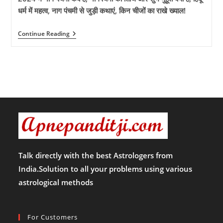
कैसे
धर्म में महत्व, नाग पंचमी से जुड़ी कथाएं, किन चीजों का राखे ख्याल!
करें
व्रत
राधा
नाग
Continue Reading
अष्टमी
पंचमी
से
का
जुड़ी
हिंदू
सारी
धर्म
जानकारी!!
में
महत्व,
कैसे
करें
पूजा
क्या
है
शुभ
मुहूर्त,
किन
चीजों
Talk directly with the best Astrologers from
का
India.Solution to all your problems using various
रखें
खास
astrological methods
ख्याल!
For Customers