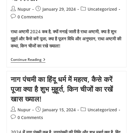
Post
Post
Post
Nupur
January 29, 2024
Uncategorized
author:
published:
category:
Post
0 Comments
comments:
राधा अष्टमी 2024 कब है, क्यों मनाई जाती है राधा अष्टमी, क्या है शुभ
मुहूर्त और कैसे करें पूजा, क्या है पूजन विधि और अनुष्ठान, राधा अष्टमी की
कथा, किन चीजों का रखे ख्याल!!
राधा
Continue Reading
अष्टमी
2024
कब
नाग पंचमी का हिंदू धर्म में महत्व, कैसे करें
है?
क्या
पूजा क्या है शुभ मुहूर्त, किन चीजों का रखें
होती
है
खास ख्याल!
राधा
अष्टमी,
कैसे
Post
Post
Post
Nupur
January 15, 2024
Uncategorized
करें
author:
published:
category:
पूजा,
Post
0 Comments
क्या
comments:
खाना
चाहिए
2024 में नाग पंचमी कब है, नागपंचमी की तिथि और शुभ मुहूर्त क्या है, हिंदू