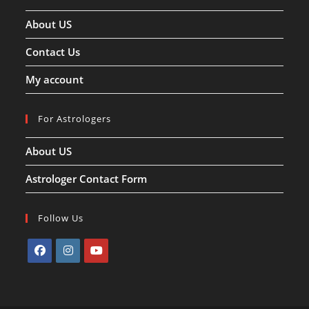
About US
Contact Us
My account
For Astrologers
About US
Astrologer Contact Form
Follow Us
Opens
Opens
Opens
in
in
in
a
a
a