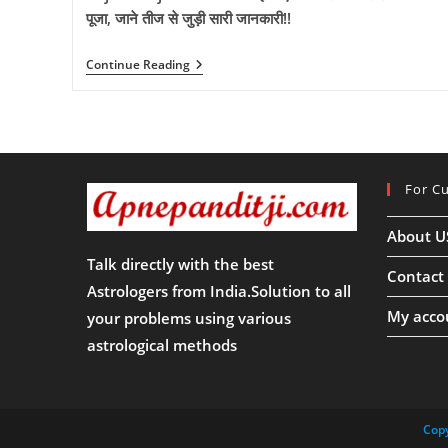
पूजा, जाने तीज से जुड़ी सारी जानकारी!!
Kajari
Continue Reading
Teej
2025:-
कब
मनाई
जाएगी
कजरी
तीज
For C
साल
2025
में?
About U
कैसे
होगी
Talk directly with the best
भगवान
Contact
शिव
Astrologers from India.Solution to all
और
My acco
your problems using various
माँ
पार्वती
astrological methods
की
पूजा,
जाने
तीज
से
Copy
जुड़ी