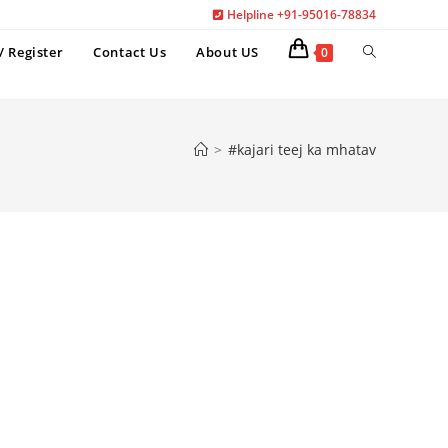
Helpline +91-95016-78834
Toggle
/ Register
Contact Us
About US
0
website
search
>
#kajari teej ka mhatav