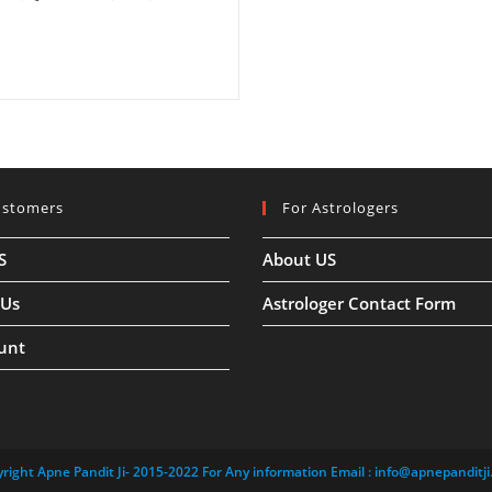
ustomers
For Astrologers
S
About US
 Us
Astrologer Contact Form
unt
right Apne Pandit Ji- 2015-2022 For Any information Email :
info@apnepanditji