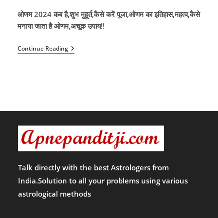
ओणम 2024 कब है,शुभ मुहूर्त,कैसे करें पूजा,ओणम का इतिहास,महत्व,कैसे
मनाया जाता है ओणम,अचूक उपाय!!
जाने
Continue Reading
ओणम
की
सही
तिथि,शुभ
मुहूर्त,ओणम
की
कथा,ओणम
का
इतिहास
और
महत्व,ओणम
उत्सव-
परम्पराएं!
Talk directly with the best Astrologers from
India.Solution to all your problems using various
astrological methods