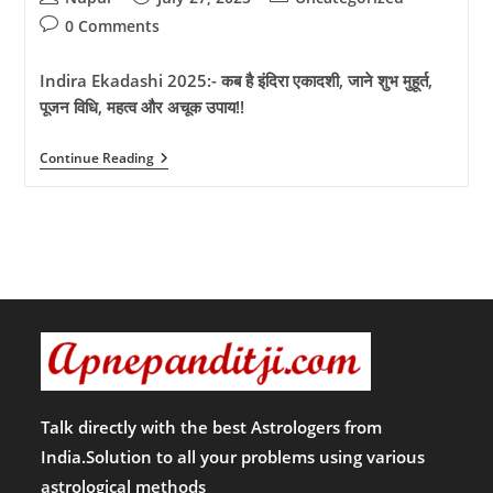
author:
published:
category:
Post
0 Comments
comments:
Indira Ekadashi 2025:- कब है इंदिरा एकादशी, जाने शुभ मुहूर्त,
पूजन विधि, महत्व और अचूक उपाय!!
Indira
Continue Reading
Ekadashi
2025:-
कब
है
इंदिरा
एकादशी,
जाने
शुभ
मुहूर्त,
पूजन
विधि,
महत्व
और
अचूक
उपाय!!
Talk directly with the best Astrologers from
India.Solution to all your problems using various
astrological methods