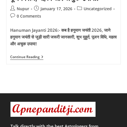
Post
Post
Post
Nupur
January 17, 2026
Uncategorized
author:
published:
category:
Post
0 Comments
comments:
Hanuman Jayanti 2026:- कब है हनुमान जयंती 2026, जाने
हनुमान जयंती से जुड़ी सारी जरूरी जानकारी, शुभ मुहूर्त, पूजन विधि, महत्व
और अचुक उपाय!!
Hanuman
Continue Reading
Jayanti
2026:-
कब
है
हनुमान
जयंती
2026,
जाने
हनुमान
जयंती
से
जुड़ी
सारी
जरूरी
जानकारी,
Talk directly with the best Astrologers from