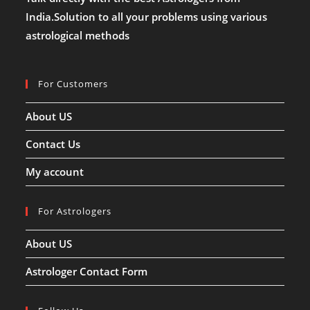
शुभ
India.Solution to all your problems using various
मुहूर्त,
पूजन
astrological methods
विधि,
महत्व
और
अचुक
उपाय!!
For Customers
About US
Contact Us
My account
For Astrologers
About US
Astrologer Contact Form