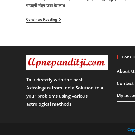
गायत्री मंत्र जाप के लाभ
गायत्री
Continue Reading
जयंती
2024
कब
है?
क्या
ऐ
शुभ
For C
मुहूर्त
गायत्री
पूजा
About U
का
महत्व,
Talk directly with the best
गायत्री
Contact
विवाह,
Astrologers from India.Solution to all
मां
My acco
your problems using various
गायत्री
की
astrological methods
महिमा
आदि
से
जुड़ी
सारी
Copy
जानकारी!