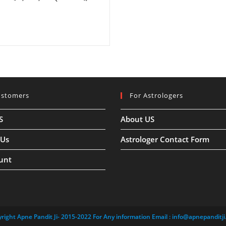
ustomers
For Astrologers
S
About US
 Us
Astrologer Contact Form
unt
right Apne Pandit Ji- 2015-2022 For Any information Email :
info@apnepanditji