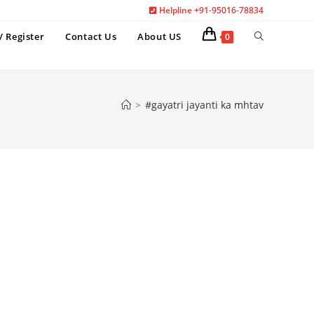
Helpline +91-95016-78834
Toggle
/ Register
Contact Us
About US
0
website
search
>
#gayatri jayanti ka mhtav