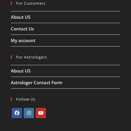
For Customers
About US
Contact Us
My account
For Astrologers
About US
Astrologer Contact Form
Follow Us
Opens
Opens
Opens
in
in
in