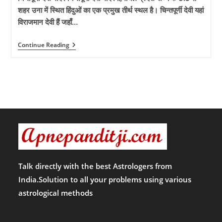
शहर उना में स्थित हिंदुओं का एक प्रमुख तीर्थ स्थल है। चिन्तपूर्णी देवी यहां
विराजमान देवी हैं जहाँ…
कौन
Continue Reading
है
माँ
चिंतपूर्णी?
जाने
पल
में
भक्तों
की
इच्छा
पूरी
करने
वाली
माँ
चिंतपूर्णी
के
Talk directly with the best Astrologers from
बारे
India.Solution to all your problems using various
में!!
astrological methods