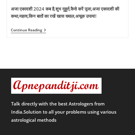
अजा एकादशी 2024 कब है,शुभ मुहूर्त,कैसे करें पूजा,अजा एकादशी की
कथा,महत्व,किन बातों का रखें खास ख्याल,अचूक उपाय!!
अजा
Continue Reading
एकादशी
2024
कब
है?
क्या
है
शुभ
मुहूर्त,
पूजन
विधि,
अजा
एकादशी
की
कथा
और
Talk directly with the best Astrologers from
महत्व!
India.Solution to all your problems using various
astrological methods