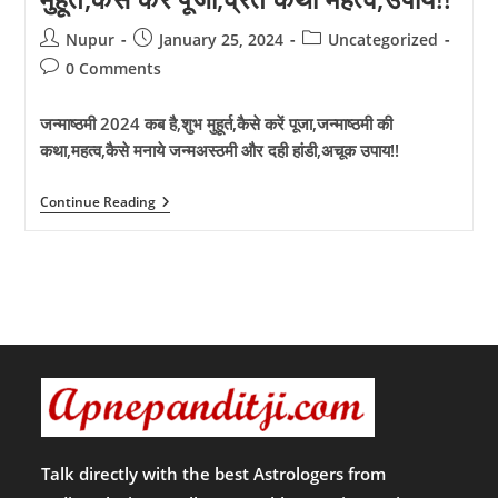
है?
कैसे
Post
Post
Post
Nupur
January 25, 2024
Uncategorized
करें
author:
published:
category:
पूजा
Post
0 Comments
क्या
comments:
है
शुभ
जन्माष्ठमी 2024 कब है,शुभ मुहूर्त,कैसे करें पूजा,जन्माष्ठमी की
मुहूर्त,जाने
कथा,महत्व,कैसे मनाये जन्मअस्ठमी और दही हांडी,अचूक उपाय!!
हरियाली
तीज
की
जन्माष्टमी
Continue Reading
कथा,महत्व!!
2024
कब
है?
क्या
है
शुभ
मुहूर्त,कैसे
करें
पूजा,व्रत
कथा
महत्व,उपाय!!
Talk directly with the best Astrologers from