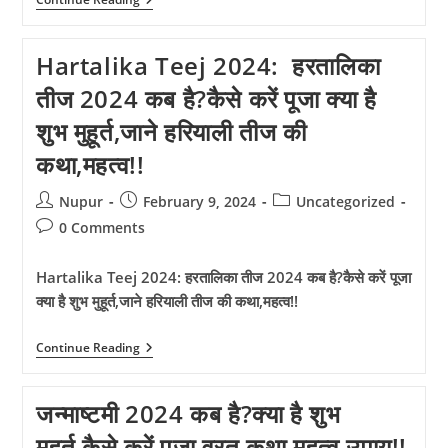
करें
2024:-
खरीदारी?
कब
है
Hartalika Teej 2024: हरतालिका
दश्हरा
2024?
तीज 2024 कब है?कैसे करें पूजा क्या है
इस
बार
शुभ मुहूर्त,जाने हरियाली तीज की
कैसे
करें
कथा,महत्व!!
रावण
दहन
और
Post
Post
Post
Nupur
February 9, 2024
Uncategorized
जाने
author:
published:
category:
घर
Post
0 Comments
में
comments:
खुशहाली
लाने
Hartalika Teej 2024: हरतालिका तीज 2024 कब है?कैसे करें पूजा
के
क्या है शुभ मुहूर्त,जाने हरियाली तीज की कथा,महत्व!!
अचूक
उपाय!!
Hartalika
Continue Reading
Teej
2024:
हरतालिका
जन्माष्टमी 2024 कब है?क्या है शुभ
तीज
2024
मुहूर्त,कैसे करें पूजा,व्रत कथा महत्व,उपाय!!
कब