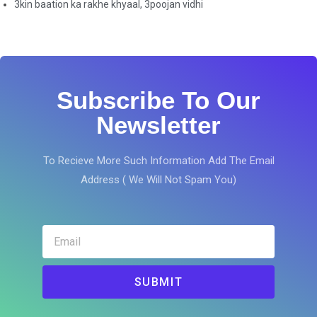
3kin baation ka rakhe khyaal
,
3poojan vidhi
Subscribe To Our
Newsletter
To Recieve More Such Information Add The Email
Address ( We Will Not Spam You)
SUBMIT