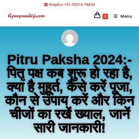
Helpline +91-95016-78834
Menu
0
Pitru Paksha 2024:-
पितृ पक्ष कब शुरू हो रहा है,
क्या है मुहूर्त, कैसे करें पूजा,
कौन से उपाय करें और किन
चीजों का रखें ख्याल, जानें
सारी जानकारी!