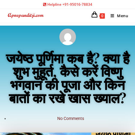
Helpline +91-95016-78834
Menu
0
जयेष्ठ पूर्णिमा कब है? क्या है
शुभ मुहूर्त, कैसे करें विष्णु
भगवान की पूजा और किन
बातों का रखे खास ख्याल?
No Comments