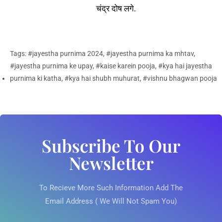
चंद्र दोष लगे.
Tags:
#jayestha purnima 2024
,
#jayestha purnima ka mhtav
,
#jayestha purnima ke upay
,
#kaise karein pooja
,
#kya hai jayestha
purnima ki katha
,
#kya hai shubh muhurat
,
#vishnu bhagwan pooja
Subscribe To Our
Newsletter
To Recieve More Such Information Add The
Email Address ( We Will Not Spam You)