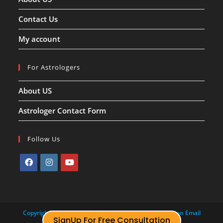
Contact Us
My account
For Astrologers
About US
Astrologer Contact Form
Follow Us
Copyright Apne Pandit Ji- 2015-2022 For Any information Email
:
info@apnepanditji.com
SignUp For Free Consultation