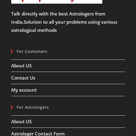
करें
माँ
शीतला
Talk directly with the best Astrologers from
को
प्रसन्न!!
India.Solution to all your problems using various
astrological methods
For Customers
About US
Contact Us
My account
For Astrologers
About US
Astrologer Contact Form