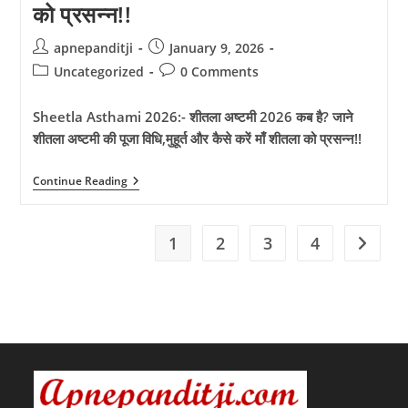
को प्रसन्न!!
क्या
है
पापमोचनी
Post
Post
apnepanditji
January 9, 2026
एकादशी,
author:
published:
शुभ
Post
Post
Uncategorized
0 Comments
मुहूर्त,
category:
comments:
अनुष्ठान
और
Sheetla Asthami 2026:- शीतला अष्टमी 2026 कब है? जाने
सारी
शीतला अष्टमी की पूजा विधि,मुहूर्त और कैसे करें माँ शीतला को प्रसन्न!!
जानकारी!!
Sheetla
Continue Reading
Asthami
2026:-
शीतला
अष्टमी
1
2
3
4
Go to t
2026
कब
है?
जाने
शीतला
अष्टमी
की
पूजा
विधि,मुहूर्त
और
कैसे