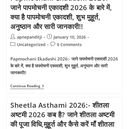
गुड़ी
जाने पापमोचनी एकादशी 2026 के बारे में,
पड़वा
का
क्या है पापमोचनी एकादशी, शुभ मुहूर्त,
पावन
उत्सव
अनुष्ठान और सारी जानकारी!!
साल
2026
में,
Post
Post
apnepanditji
January 10, 2026
जाने
author:
published:
इसका
Post
Post
Uncategorized
0 Comments
शुभ
category:
comments:
मुहूर्त,
पूजन
Papmochani Ekadashi 2026:- जाने पापमोचनी एकादशी 2026
विधि,
के बारे में, क्या है पापमोचनी एकादशी, शुभ मुहूर्त, अनुष्ठान और सारी
महत्व
और
जानकारी!!
अचुक
उपाय!!
Papmochani
Continue Reading
Ekadashi
2026:-
जाने
Sheetla Asthami 2026:- शीतला
पापमोचनी
एकादशी
अष्टमी 2026 कब है? जाने शीतला अष्टमी
2026
के
की पूजा विधि,मुहूर्त और कैसे करें माँ शीतला
बारे
में,