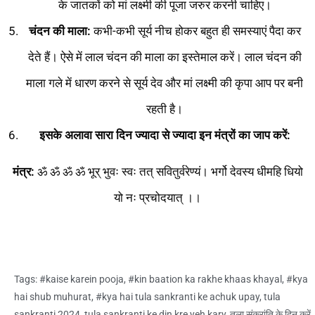
के जातकों को मां लक्ष्मी की पूजा जरुर करनी चाहिए।
चंदन की माला
:
कभी-कभी सूर्य नीच होकर बहुत ही समस्याएं पैदा कर
देते हैं। ऐसे में लाल चंदन की माला का इस्तेमाल करें। लाल चंदन की
माला गले में धारण करने से सूर्य देव और मां लक्ष्मी की कृपा आप पर बनी
रहती है।
इसके अलावा सारा दिन ज्यादा से ज्यादा इन मंत्रों का जाप करें:
मंत्र:
ॐ ॐ ॐ ॐ भूर् भुवः स्वः तत् सवितुर्वरेण्यं। भर्गो देवस्य धीमहि धियो
यो नः प्रचोदयात् ।।
Tags:
#kaise karein pooja
,
#kin baation ka rakhe khaas khayal
,
#kya
hai shub muhurat
,
#kya hai tula sankranti ke achuk upay
,
tula
sankranti 2024
,
tula sankranti ke din kre yeh kary
,
तुला संक्रांति के दिन करें