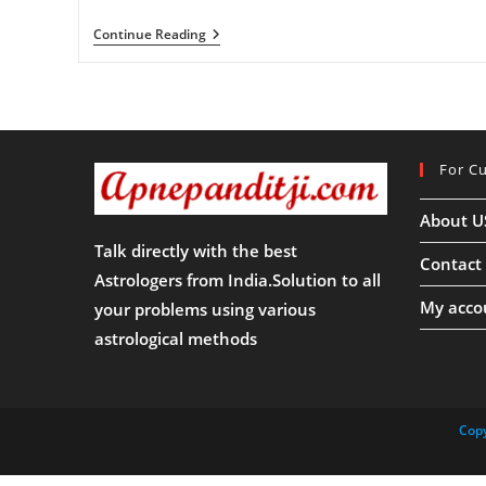
Margashirsha
Continue Reading
Purnima
2022:
मार्गशीर्ष
पूर्णिमा
कब
है?
जानिए
For C
सही
तिथि
और
About U
इस
दिन
Talk directly with the best
चंद्रमा
Contact
पूजा
Astrologers from India.Solution to all
का
My acco
your problems using various
महत्व
!!
astrological methods
Copy