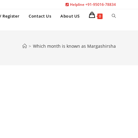
Helpline +91-95016-78834
Toggle
/ Register
Contact Us
About US
0
website
search
>
Which month is known as Margashirsha