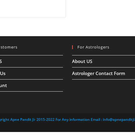
ustomers
For Astrologers
S
About US
 Us
Astrologer Contact Form
unt
right Apne Pandit Ji- 2015-2022 For Any information Email :
info@apnepanditji