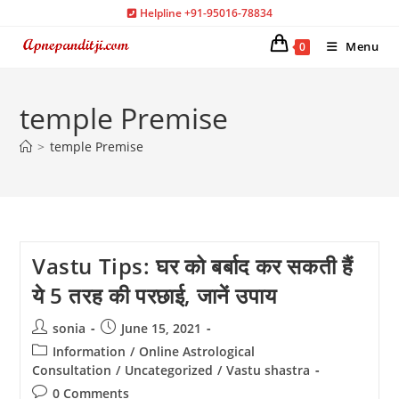
Skip
Helpline +91-95016-78834
to
Menu
0
content
temple Premise
>
temple Premise
Vastu Tips: घर को बर्बाद कर सकती हैं
ये 5 तरह की परछाई, जानें उपाय
Post
Post
sonia
June 15, 2021
author:
published:
Post
Information
/
Online Astrological
category:
Consultation
/
Uncategorized
/
Vastu shastra
Post
0 Comments