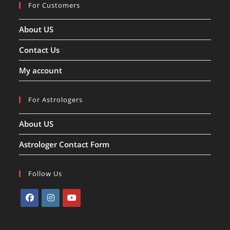
For Customers
About US
Contact Us
My account
For Astrologers
About US
Astrologer Contact Form
Follow Us
Opens
Opens
Opens
in
in
in