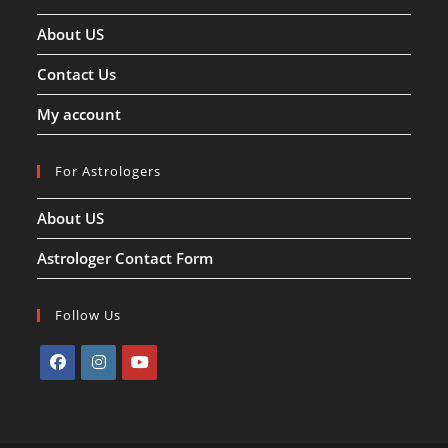
About US
Contact Us
My account
For Astrologers
About US
Astrologer Contact Form
Follow Us
Opens
Opens
Opens
in
in
in
a
a
a