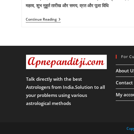
महत्व, शुभ मुहूर्त तारीख और समय, व्रत और पूजा विधि
षटतिला
Continue Reading
एकादशी
2025
:-2025
में
षटतिला
एकादशी
व्रत
For C
कब
है।
चलिए
About U
जानते
हैं
Talk directly with the best
षटतिला
Contact
एकादशी
Astrologers from India.Solution to all
का
My acco
your problems using various
महत्व,
शुभ
astrological methods
मुहूर्त
तारीख
और
समय,
व्रत
Copy
और