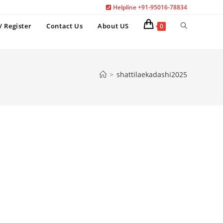
Helpline +91-95016-78834
Toggle
/ Register
Contact Us
About US
0
website
search
>
shattilaekadashi2025