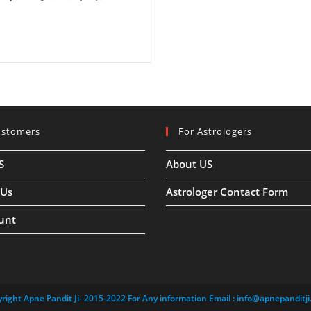
ustomers
For Astrologers
S
About US
 Us
Astrologer Contact Form
unt
right Apne Pandit Ji- 2015-2022 For Any information Email :
info@apnepanditji