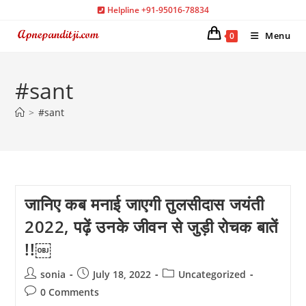
Skip
Helpline +91-95016-78834
to
Menu
0
content
#sant
>
#sant
जानिए कब मनाई जाएगी तुलसीदास जयंती
2022, पढ़ें उनके जीवन से जुड़ी रोचक बातें
!!￼
Post
Post
Post
sonia
July 18, 2022
Uncategorized
author:
published:
category:
Post
0 Comments
comments: