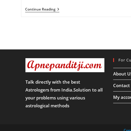
गोवर्धन
Continue Reading
पूजा
के
दिन
भूलकर
भी
न
करें
ये
गलतियां,
बिगड़
For C
जाएंगे
बनते
हुए
About U
काम,
गोवर्धन
Talk directly with the best
पूजा
Contact
का
Astrologers from India.Solution to all
महत्व,
My acco
your problems using various
जानिए
कैसे
astrological methods
होता
है
पूजन
!!
Copy