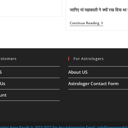
comments:
जानिए मां महाकाली ने क्यों रख दिया थ
जानिए
Continue Reading
मां
महाकाली
ने
क्यों
रख
दिया
था
ustomers
For Astrologers
भगवान
शिव
की
S
About US
छाती
पर
पैर
 Us
Astrologer Contact Form
?
काली
unt
पूजा
के
चमत्कार,
जानिए
रहस्य…
right Apne Pandit Ji- 2015-2022 For Any information Email :
info@apnepanditji