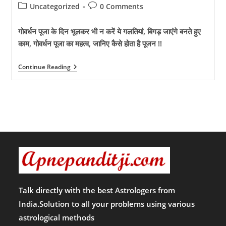
author:
published:
Post
Post
Uncategorized
0 Comments
category:
comments:
गोवर्धन पूजा के दिन भूलकर भी न करें ये गलतियां, बिगड़ जाएंगे बनते हुए
काम, गोवर्धन पूजा का महत्व, जानिए कैसे होता है पूजन !!
गोवर्धन
Continue Reading
पूजा
के
दिन
भूलकर
भी
न
करें
ये
गलतियां,
बिगड़
जाएंगे
बनते
हुए
काम,
गोवर्धन
Talk directly with the best Astrologers from
पूजा
India.Solution to all your problems using various
का
महत्व,
astrological methods
जानिए