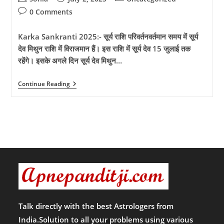
author:
published:
category:
Post
0 Comments
comments:
Karka Sankranti 2025:- सूर्य राशि परिवर्तनवर्तमान समय में सूर्य
देव मिथुन राशि में विराजमान हैं। इस राशि में सूर्य देव 15 जुलाई तक
रहेंगे। इसके अगले दिन सूर्य देव मिथुन…
Karka
Continue Reading
Sankranti
2025:-
कब
है
कर्क
संक्रांति
2025?
जाने
पूजन
मुहूर्त
और
कर्क
संक्रांति
से
जुड़ी
Talk directly with the best Astrologers from
हुई
India.Solution to all your problems using various
महत्वपूर्ण