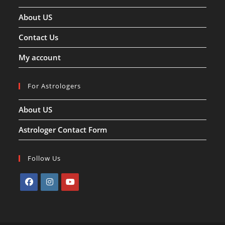
About US
Contact Us
My account
For Astrologers
About US
Astrologer Contact Form
Follow Us
Opens
Opens
Opens
in
in
in
a
a
a