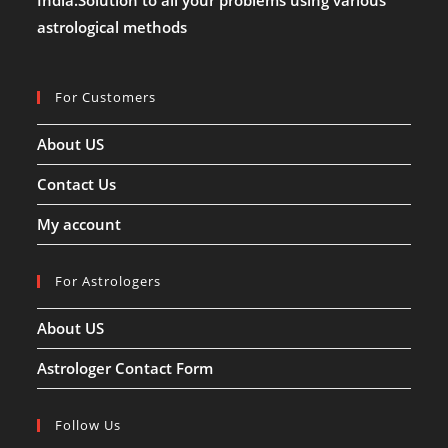
India.Solution to all your problems using various
और
किन
astrological methods
चीजों
का
रखें
खास
ख्याल!!
For Customers
About US
Contact Us
My account
For Astrologers
About US
Astrologer Contact Form
Follow Us