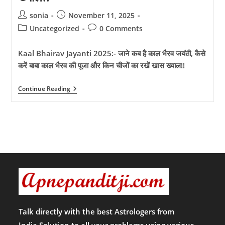
Post
Post
sonia
November 11, 2025
author:
published:
Post
Post
Uncategorized
0 Comments
category:
comments:
Kaal Bhairav Jayanti 2025:- जाने कब है काल भैरव जयंती, कैसे
करें बाबा काल भैरव की पूजा और किन चीजों का रखें खास ख्याल!!
Kaal
Continue Reading
Bhairav
Jayanti
2025:-
जाने
कब
है
काल
भैरव
जयंती,
कैसे
करें
बाबा
काल
भैरव
की
Talk directly with the best Astrologers from
पूजा