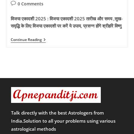
author:
published:
category:
Post
0 Comments
comments:
विजया एकादशी 2025 : विजया एकादशी 2025 तारीख और समय ,सुख-
समृद्धि के लिए विजया एकादशी पर करें ये उपाय, प्रसन्न होंगे श्रीहरि विष्णु
विजया
Continue Reading
एकादशी
2025
:
विजया
एकादशी
2025
तारीख
और
समय
,सुख-
समृद्धि
के
लिए
विजया
एकादशी
Talk directly with the best Astrologers from
पर
India.Solution to all your problems using various
करें
ये
astrological methods
उपाय,