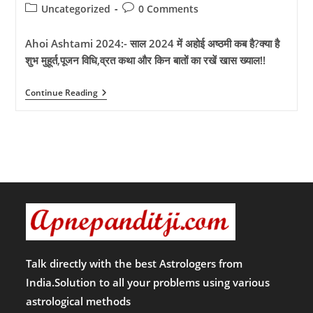
author:
published:
Post
Post
Uncategorized
0 Comments
category:
comments:
Ahoi Ashtami 2024:- साल 2024 में अहोई अष्ठमी कब है?क्या है
शुभ मुहूर्त,पूजन विधि,व्रत कथा और किन बातों का रखें खास ख्याल!!
Ahoi
Continue Reading
Ashtami
2024:-
साल
2024
में
अहोई
अष्ठमी
कब
है?
क्या
है
शुभ
मुहूर्त,पूजन
विधि,व्रत
कथा
Talk directly with the best Astrologers from
और
India.Solution to all your problems using various
किन
बातों
astrological methods
का