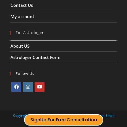
Contact Us
My account
For Astrologers
About US
Astrologer Contact Form
Follow Us
Copyright Apne Pandit Ji- 2015-2022 For Any information Email
:
info@apnepanditji.com
SignUp For Free Consultation