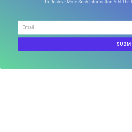
To Recieve More Such Information Add The 
SUBM