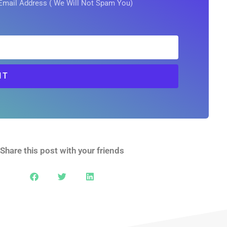
Email Address ( We Will Not Spam You)
IT
Share this post with your friends