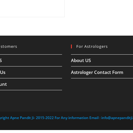
ustomers
For Astrologers
S
About US
 Us
Astrologer Contact Form
unt
right Apne Pandit Ji- 2015-2022 For Any information Email :
info@apnepanditji