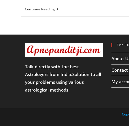
Somvati
Continue Reading
Amavasya
2023:-
सोमवती
अमावस्या
2023
कब
है
For C
?
सोमवती
अमावस्या
About U
के
दिन
Talk directly with the best
कौन
Contact
से
Astrologers from India.Solution to all
उपाय
My acco
your problems using various
करने
चाहिए
astrological methods
?
Copy