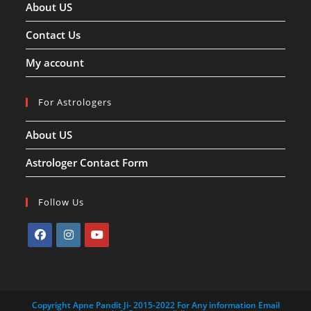
About US
Contact Us
My account
For Astrologers
About US
Astrologer Contact Form
Follow Us
Opens
Opens
Opens
in
in
in
a
a
a
Copyright Apne Pandit Ji- 2015-2022 For Any information Email
new
new
new