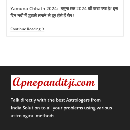
Yamuna Chhath 2024:- यमुना छठ 2024 की कथा क्या है? इस
दिन नदी में डुबकी लगाने से दूर होते हैं रोग !
Yamuna
Continue Reading
Chhath
2024:-
यमुना
छठ
2024
की
कथा
क्या
है?
इस
दिन
नदी
में
डुबकी
लगाने
Talk directly with the best Astrologers from
से
India.Solution to all your problems using various
दूर
होते
astrological methods
हैं
रोग
!