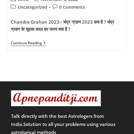
author:
published:
Post
Post
Uncategorized
0 Comments
category:
comments:
Chandra Grahan 2023:- चंद्र ग्रहण 2023 कब है ? चंद्र
ग्रहण के सूतक काल का समय क्या है ?
Chandra
Continue Reading
Grahan
2023:-
चंद्र
ग्रहण
2023
कब
है
?
चंद्र
ग्रहण
के
सूतक
काल
का
समय
Talk directly with the best Astrologers from
क्या
India.Solution to all your problems using various
है
?
astrological methods