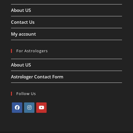
About US
Contact Us
My account
For Astrologers
About US
Astrologer Contact Form
Follow Us
Opens
Opens
Opens
in
in
in
a
a
a