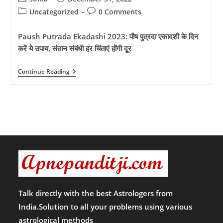
author:
published:
Post
Post
Uncategorized
0 Comments
category:
comments:
Paush Putrada Ekadashi 2023: पौष पुत्रदा एकादशी के दिन
करें ये उपाय, संतान संबंधी हर चिंताएं होंगी दूर
Paush
Continue Reading
Putrada
Ekadashi
2023:
पौष
पुत्रदा
एकादशी
के
दिन
करें
ये
उपाय,
संतान
संबंधी
हर
चिंताएं
Talk directly with the best Astrologers from
होंगी
India.Solution to all your problems using various
दूर
astrological methods